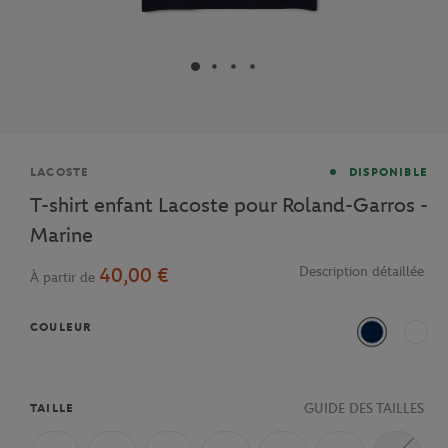
Marque
LACOSTE
DISPONIBLE
T-shirt enfant Lacoste pour Roland-Garros -
Marine
40,00 €
Description détaillée
À partir de
COULEUR
Bleu Marine
Blanc
GUIDE DES TAILLES
TAILLE