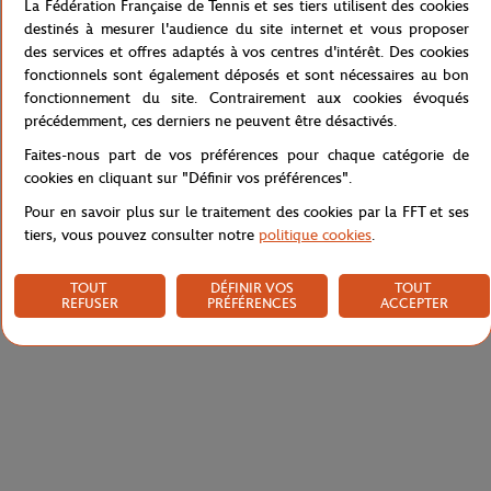
La Fédération Française de Tennis et ses tiers utilisent des cookies
T-shirt pour enfant unisexe, de la collection Lacoste pour Roland-
destinés à mesurer l'audience du site internet et vous proposer
Garros. Edition performance, il est en jersey technique respirant
des services et offres adaptés à vos centres d'intérêt. Des cookies
pour accompagner les séances de sport. Il arbore un écusson
fonctionnels sont également déposés et sont nécessaires au bon
Roland-Garros sur le devant et un crocodile vert sur la poitrine.
fonctionnement du site. Contrairement aux cookies évoqués
précédemment, ces derniers ne peuvent être désactivés.
Référence :
TJ2121-166
Faites-nous part de vos préférences pour chaque catégorie de
cookies en cliquant sur "Définir vos préférences".
Pour en savoir plus sur le traitement des cookies par la FFT et ses
Caractéristiques
tiers, vous pouvez consulter notre
politique cookies
.
TOUT
DÉFINIR VOS
TOUT
REFUSER
PRÉFÉRENCES
ACCEPTER
Livraison et retours