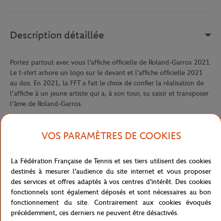
Description détaillée
Portez partout avec vous l'affiche officielle de Roland-Garros 2021.
Le t-shirt arbore un logo sur le devant et l'affiche officielle 2021
au dos. En 2021, la FFT a fait le choix de confier la réalisation de
l’affiche à un jeune artiste qui a, à son tour, su saisir et transposer
l’âme de Roland-Garros.
Jean Claracq propose ainsi une œuvre singulière qui entre en
résonance avec l’une des grandes nouveautés de la prochaine
VOS PARAMÈTRES DE COOKIES
édition du tournoi : l’instauration des sessions de soirée.
Référence :
RTSW1521-BLA
La Fédération Française de Tennis et ses tiers utilisent des cookies
destinés à mesurer l'audience du site internet et vous proposer
des services et offres adaptés à vos centres d'intérêt. Des cookies
fonctionnels sont également déposés et sont nécessaires au bon
Caractéristiques
fonctionnement du site. Contrairement aux cookies évoqués
précédemment, ces derniers ne peuvent être désactivés.