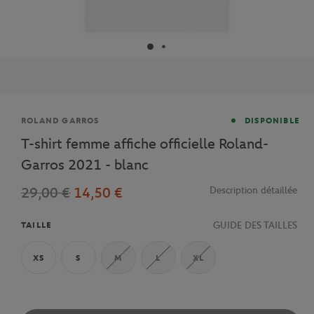
Marque
ROLAND GARROS
DISPONIBLE
T-shirt femme affiche officielle Roland-
Garros 2021 - blanc
29,00 €
14,50 €
Description détaillée
GUIDE DES TAILLES
TAILLE
XS
S
M
L
XL