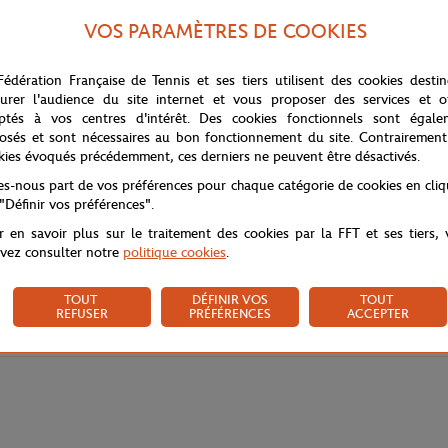
VOS PARAMÈTRES DE COOKIES
it d'un sweat léger pour une touche cozy et décontractée. Son double col 
inimaliste élégant.
Fédération Française de Tennis et ses tiers utilisent des cookies desti
urer l'audience du site internet et vous proposer des services et of
e et douce au porter. Une pièce polyvalente, entre t-shirt et sweat léger,
ptés à vos centres d'intérêt. Des cookies fonctionnels sont égale
osés et sont nécessaires au bon fonctionnement du site. Contrairement
kies évoqués précédemment, ces derniers ne peuvent être désactivés.
tes-nous part de vos préférences pour chaque catégorie de cookies en cli
 "Définir vos préférences".
r en savoir plus sur le traitement des cookies par la FFT et ses tiers,
vez consulter notre
politique cookies
.
TOUT
DÉFINIR VOS
TOUT
REFUSER
PRÉFÉRENCES
ACCEPTER