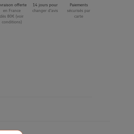
ivraison offerte
14 jours pour
Paiements
en France
changer d'avis
sécurisés par
dès 80€ (voir
carte
conditions)