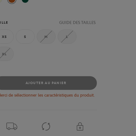
Ecru
Terre Battue
Vert
GUIDE DES TAILLES
ILLE
XS
S
M
L
XL
AJOUTER AU PANIER
erci de sélectionner les caractéristiques du produit.