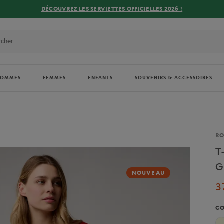
DÉCOUVREZ LES SERVIETTES OFFICIELLES 2026 !
HOMMES
FEMMES
ENFANTS
SOUVENIRS & ACCESSOIRES
Ma
R
T
G
NOUVEAU
3
C