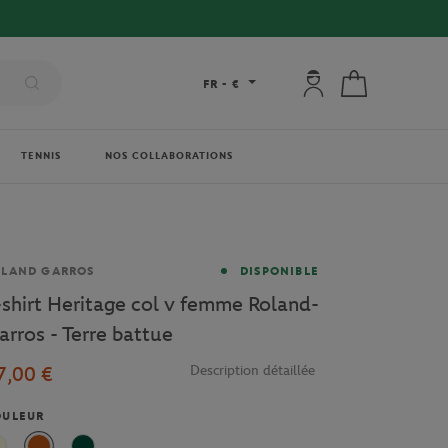
Mon compte : se co
Mon panier
FR
-
€
TENNIS
NOS COLLABORATIONS
rque
OLAND GARROS
DISPONIBLE
-shirt Heritage col v femme Roland-
arros - Terre battue
7,00 €
Description détaillée
OULEUR