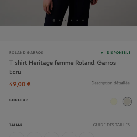
Marque
ROLAND GARROS
DISPONIBLE
T-shirt Heritage femme Roland-Garros -
Ecru
49,00 €
Description détaillée
COULEUR
Ecru / Marin
Ecru 
GUIDE DES TAILLES
TAILLE