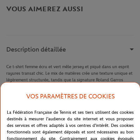
VOUS AIMEREZ AUSSI
Description détaillée
Ce t-shirt femme écru et vert mêle jersey et piqué dans un esprit
rayures transat chic. Le mix de matières crée une texture unique et
légèrement structurée, tandis que la signature Roland Garros
contrastée dans le dos apporte la touche d'authenticité sportive.
VOS PARAMÈTRES DE COOKIES
Un t-shirt avec du caractère, qui se distingue par la qualité de ses
détails et l'originalité de sa construction. À porter en été avec un
short ou une jupe plissée de la collection.
La Fédération Française de Tennis et ses tiers utilisent des cookies
Référence :
RTSW0726-EVE
destinés à mesurer l'audience du site internet et vous proposer
des services et offres adaptés à vos centres d'intérêt. Des cookies
fonctionnels sont également déposés et sont nécessaires au bon
fonctionnement du site. Contrairement aux cookies évoqués