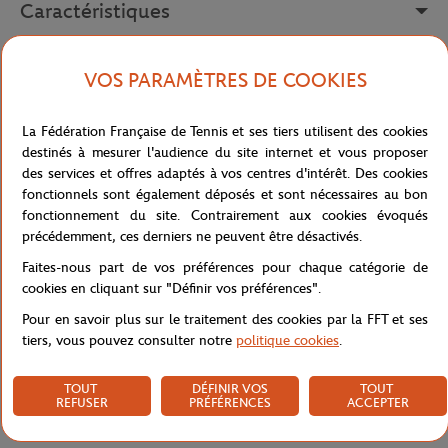
Caractéristiques
VOS PARAMÈTRES DE COOKIES
Livraison et retours
La Fédération Française de Tennis et ses tiers utilisent des cookies
destinés à mesurer l'audience du site internet et vous proposer
des services et offres adaptés à vos centres d'intérêt. Des cookies
fonctionnels sont également déposés et sont nécessaires au bon
fonctionnement du site. Contrairement aux cookies évoqués
précédemment, ces derniers ne peuvent être désactivés.
Boutique
La Boutique de Noël
Entre 50 et 100€
Accueil
Faites-nous part de vos préférences pour chaque catégorie de
cookies en cliquant sur "Définir vos préférences".
Pour en savoir plus sur le traitement des cookies par la FFT et ses
tiers, vous pouvez consulter notre
politique cookies
.
TOUT
DÉFINIR VOS
TOUT
REFUSER
PRÉFÉRENCES
ACCEPTER
PAIEMENTS SÉCURISÉS
RETOUR FACILE
PAR CARTE
DE VOS COMMANDES