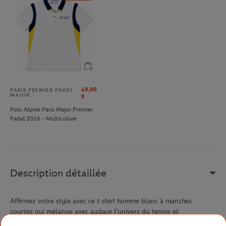
45,00
PARIS PREMIER PADEL
MAJOR
€
Polo Alpine Paris Major Premier
Padel 2026 - Multicolore
Description détaillée
Affirmez votre style avec ce t-shirt homme blanc à manches
courtes qui mélange avec audace l'univers du tennis et
l'atmosphère vibrante de Miami. La sérigraphie sur le devant