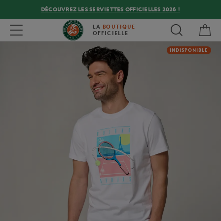
DÉCOUVREZ LES SERVIETTES OFFICIELLES 2026 !
Mon
Toggle navigation
LA
BOUTIQUE
OFFICIELLE
INDISPONIBLE