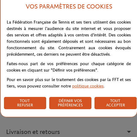
reprend les éléments iconiques de Roland Garros dans un design
VOS PARAMÈTRES DE COOKIES
résolument graphique et contemporain.
On y retrouve une raquette de tennis dynamique au premier plan,
La Fédération Française de Tennis et ses tiers utilisent des cookies
sublimée par un dégradé de couleurs pop. En arrière-plan se
destinés à mesurer l'audience du site internet et vous proposer
dessinent les lignes d'un court ainsi que la silhouette
des services et offres adaptés à vos centres d'intérêt. Des cookies
reconnaissable de la Tour Eiffel, symbole de Paris et du tournoi.
fonctionnels sont également déposés et sont nécessaires au bon
fonctionnement du site. Contrairement aux cookies évoqués
Ce modèle à la coupe moderne vous assure un confort optimal
précédemment, ces derniers ne peuvent être désactivés.
grâce à son col rond et sa matière en coton respirant. Osez ce t-
shirt tendance pour électriser votre look et afficher votre passion
Faites-nous part de vos préférences pour chaque catégorie de
du tennis avec originalité !
cookies en cliquant sur "Définir vos préférences".
Référence :
RTSM0825-BLA
Pour en savoir plus sur le traitement des cookies par la FFT et ses
tiers, vous pouvez consulter notre
politique cookies
.
TOUT
DÉFINIR VOS
TOUT
Caractéristiques
REFUSER
PRÉFÉRENCES
ACCEPTER
Livraison et retours