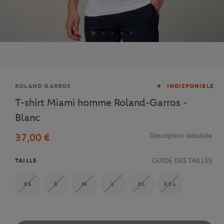
Marque
ROLAND GARROS
INDISPONIBLE
T-shirt Miami homme Roland-Garros -
Blanc
37,00 €
Description détaillée
GUIDE DES TAILLES
TAILLE
XS
S
M
L
XL
XXL