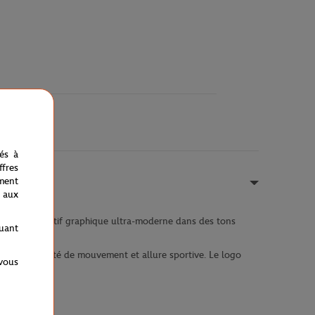
nés à
fres
ment
 aux
ue par son motif graphique ultra-moderne dans des tons
quant
irt allie liberté de mouvement et allure sportive. Le logo
 vous