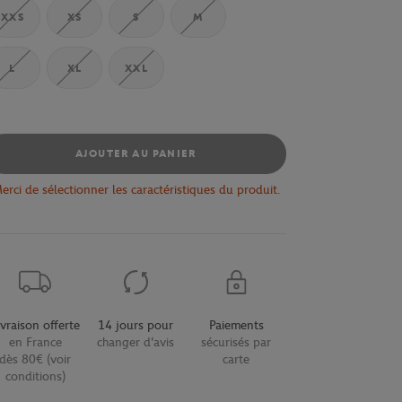
XXS
XS
S
M
L
XL
XXL
AJOUTER AU PANIER
erci de sélectionner les caractéristiques du produit.
ivraison offerte
14 jours pour
Paiements
en France
changer d'avis
sécurisés par
dès 80€ (voir
carte
conditions)