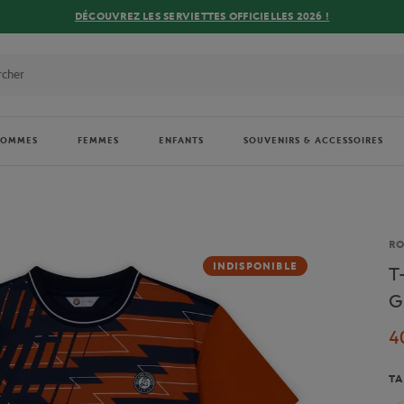
DÉCOUVREZ LES SERVIETTES OFFICIELLES 2026 !
HOMMES
FEMMES
ENFANTS
SOUVENIRS & ACCESSOIRES
Ma
R
INDISPONIBLE
T
G
4
TA