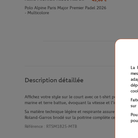
Polo Alpine Paris Major Premier Padel 2026
- Multicolore
La 
mes
Description détaillée
ada
dép
coo
Affichez votre style sur le court avec ce t-shirt performan
Fai
marine et terre battue, évoquant la vitesse et l’intensité du 
sur
Sa matière technique légère et respirante assure un confort o
Pou
Roland-Garros brodé sur la poitrine complète cette pièce tai
pou
Référence :
RTSM1825-MTB