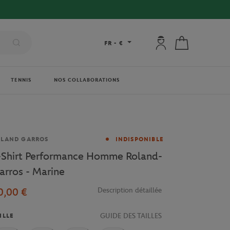
Mon compte : se co
Mon panier
FR
-
€
TENNIS
NOS COLLABORATIONS
rque
OLAND GARROS
INDISPONIBLE
-Shirt Performance Homme Roland-
arros - Marine
0,00 €
Description détaillée
GUIDE DES TAILLES
ILLE