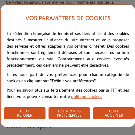
Ce t-shirt Roland-Garros marine pour homme est issu de la
collection "Signature". Confectionné dans un coton doux et
confortable, ce t-shirt arbore fièrement le nom Roland-Garros dans
VOS PARAMÈTRES DE COOKIES
une écriture multicolore audacieuse sur le torse, qui est à la fois
subtil et élégant. Le logo Roland-Garros est également présent,
La Fédération Française de Tennis et ses tiers utilisent des cookies
centré en bas de cette écriture pour une touche de sophistication
destinés à mesurer l'audience du site internet et vous proposer
supplémentaire.
des services et offres adaptés à vos centres d'intérêt. Des cookies
fonctionnels sont également déposés et sont nécessaires au bon
Idéal pour les fans de tennis qui cherchent à ajouter une touche
fonctionnement du site. Contrairement aux cookies évoqués
sportive et élégante à leur tenue, ce t-shirt marine est facile à
précédemment, ces derniers ne peuvent être désactivés.
porter et s'adapte à toutes les occasions. Portez-le pour suivre les
matchs de tennis en direct ou simplement pour vous détendre
Faites-nous part de vos préférences pour chaque catégorie de
avec vos amis.
cookies en cliquant sur "Définir vos préférences".
Pour en savoir plus sur le traitement des cookies par la FFT et ses
Ce t-shirt est également disponible en blanc.
tiers, vous pouvez consulter notre
politique cookies
.
Référence :
RTSM0223-MAR
TOUT
DÉFINIR VOS
TOUT
REFUSER
PRÉFÉRENCES
ACCEPTER
Caractéristiques