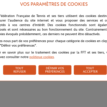
 Lacoste en partenariat avec Roland-Garros pour le tournoi 2024. Cette col
VOS PARAMÈTRES DE COOKIES
aque pièce de cette collection est conçue avec un accent sur la performan
rtent une touche de dynamisme à chaque tenue, tandis que les logos du cl
t enfants, propose des vêtements et des accessoires alliant confort, élég
Fédération Française de Tennis et ses tiers utilisent des cookies desti
 les casquettes de tennis.
urer l'audience du site internet et vous proposer des services et of
ptés à vos centres d'intérêt. Des cookies fonctionnels sont égale
osés et sont nécessaires au bon fonctionnement du site. Contrairement
kies évoqués précédemment, ces derniers ne peuvent être désactivés.
tes-nous part de vos préférences pour chaque catégorie de cookies en cli
 "Définir vos préférences".
r en savoir plus sur le traitement des cookies par la FFT et ses tiers,
vez consulter notre
politique cookies
.
TOUT
DÉFINIR VOS
TOUT
REFUSER
PRÉFÉRENCES
ACCEPTER