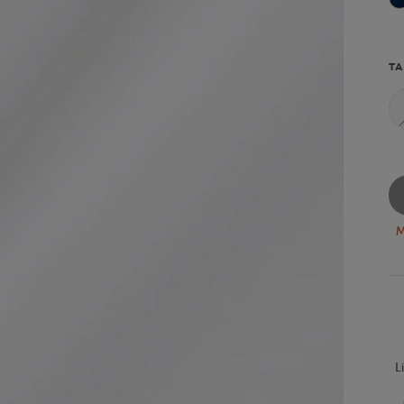
TA
M
L