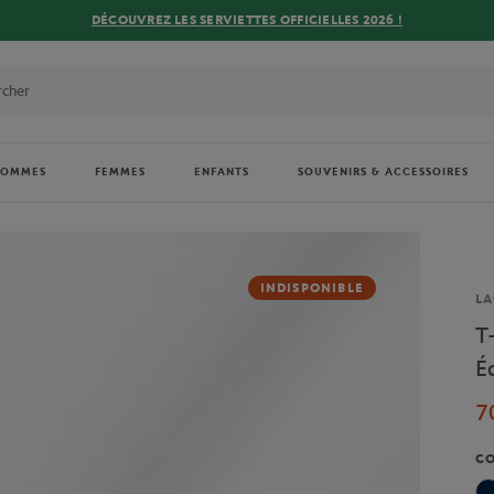
DÉCOUVREZ LES SERVIETTES OFFICIELLES 2026 !
HOMMES
FEMMES
ENFANTS
SOUVENIRS & ACCESSOIRES
INDISPONIBLE
Ma
LA
T
É
7
C