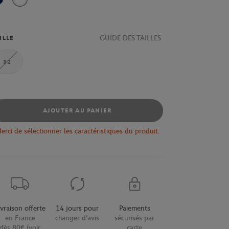
Bleu Marine
Blanc
GUIDE DES TAILLES
ILLE
32
AJOUTER AU PANIER
erci de sélectionner les caractéristiques du produit.
ivraison offerte
14 jours pour
Paiements
en France
changer d'avis
sécurisés par
dès 80€ (voir
carte