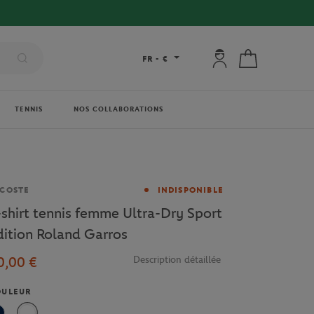
Mon compte : se co
Mon panier
FR
-
€
TENNIS
NOS COLLABORATIONS
rque
COSTE
INDISPONIBLE
-shirt tennis femme Ultra-Dry Sport
dition Roland Garros
0,00 €
Description détaillée
OULEUR