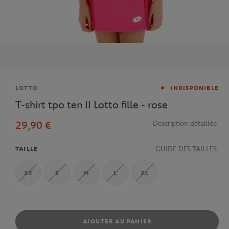
Marque
LOTTO
INDISPONIBLE
T-shirt tpo ten II Lotto fille - rose
29,90 €
Description détaillée
GUIDE DES TAILLES
TAILLE
XS
S
M
L
XL
AJOUTER AU PANIER