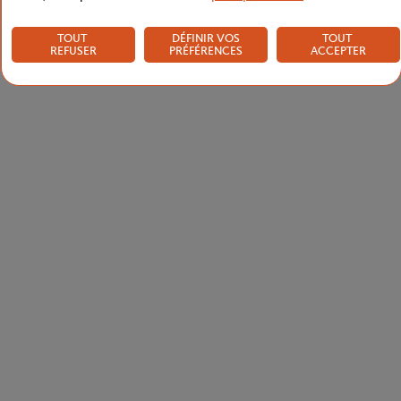
TOUT
DÉFINIR VOS
TOUT
REFUSER
PRÉFÉRENCES
ACCEPTER