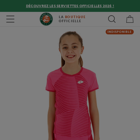
DÉCOUVREZ LES SERVIETTES OFFICIELLES 2026 !
Mon
Toggle navigation
LA
BOUTIQUE
OFFICIELLE
INDISPONIBLE