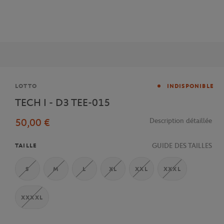
Marque
LOTTO
INDISPONIBLE
TECH I - D3 TEE-015
50,00 €
Description détaillée
GUIDE DES TAILLES
TAILLE
S
M
L
XL
XXL
XXXL
XXXXL