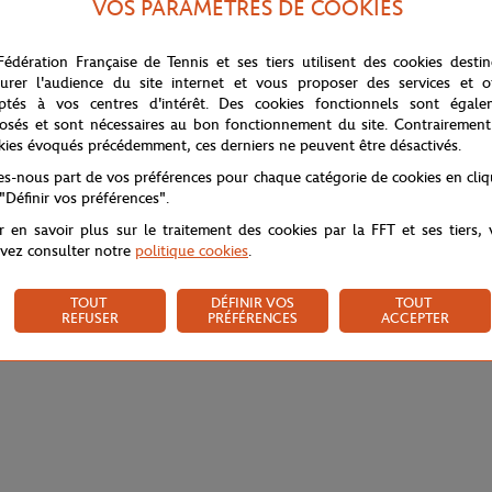
VOS PARAMÈTRES DE COOKIES
Fédération Française de Tennis et ses tiers utilisent des cookies desti
urer l'audience du site internet et vous proposer des services et of
ptés à vos centres d'intérêt. Des cookies fonctionnels sont égale
osés et sont nécessaires au bon fonctionnement du site. Contrairement
kies évoqués précédemment, ces derniers ne peuvent être désactivés.
tes-nous part de vos préférences pour chaque catégorie de cookies en cli
 "Définir vos préférences".
r en savoir plus sur le traitement des cookies par la FFT et ses tiers,
vez consulter notre
politique cookies
.
TOUT
DÉFINIR VOS
TOUT
REFUSER
PRÉFÉRENCES
ACCEPTER