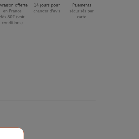
ivraison offerte
14 jours pour
Paiements
en France
changer d'avis
sécurisés par
dès 80€ (voir
carte
conditions)