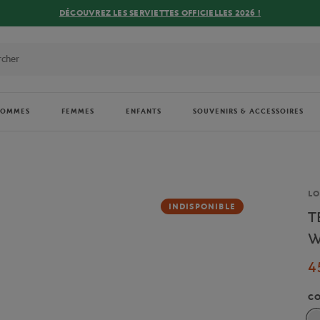
DÉCOUVREZ LES SERVIETTES OFFICIELLES 2026 !
HOMMES
FEMMES
ENFANTS
SOUVENIRS & ACCESSOIRES
Ma
L
INDISPONIBLE
T
W
4
C