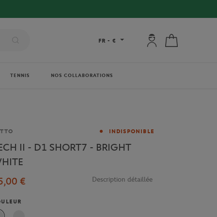
Mon compte : se co
Mon panier
FR
-
€
TENNIS
NOS COLLABORATIONS
rque
OTTO
INDISPONIBLE
ECH II - D1 SHORT7 - BRIGHT
HITE
5,00 €
Description détaillée
OULEUR