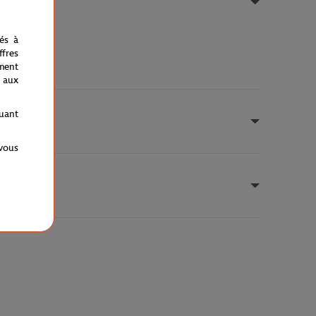
nés à
fres
ment
 aux
quant
 vous