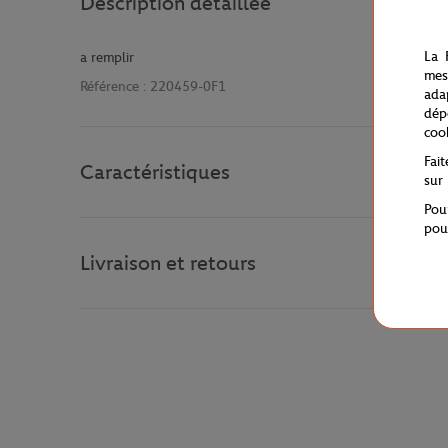
Description détaillée
La 
a remplir
mes
Référence :
220459-0F1
ada
dép
coo
Fai
Caractéristiques
sur
Pou
pou
Livraison et retours