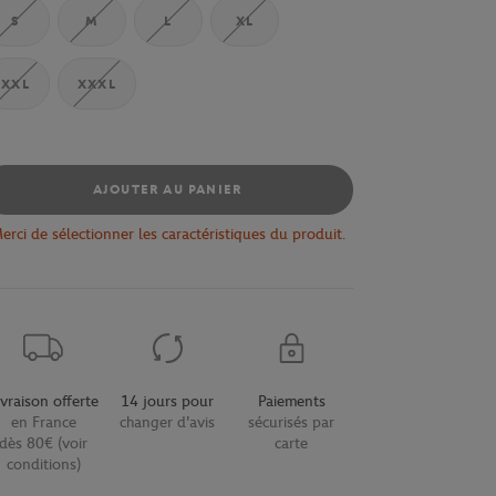
S
M
L
XL
XXL
XXXL
AJOUTER AU PANIER
erci de sélectionner les caractéristiques du produit.
ivraison offerte
14 jours pour
Paiements
en France
changer d'avis
sécurisés par
dès 80€ (voir
carte
conditions)