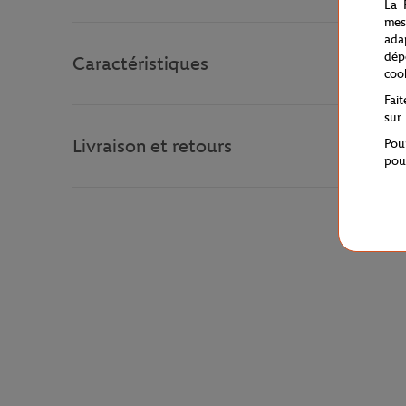
La 
mes
ada
dép
Caractéristiques
coo
Fai
sur
Livraison et retours
Pou
pou