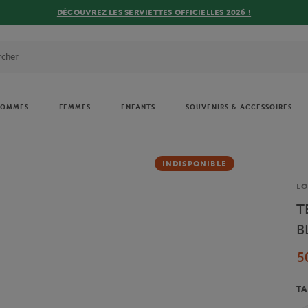
DÉCOUVREZ LES SERVIETTES OFFICIELLES 2026 !
HOMMES
FEMMES
ENFANTS
SOUVENIRS & ACCESSOIRES
INDISPONIBLE
Ma
L
T
B
5
TA