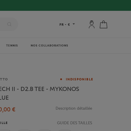
Mon compte : se co
Mon panier
FR
-
€
TENNIS
NOS COLLABORATIONS
rque
OTTO
INDISPONIBLE
ECH II - D2.B TEE - MYKONOS
LUE
0,00 €
Description détaillée
GUIDE DES TAILLES
ILLE