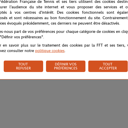
Fédération Française de Tennis et ses tiers utilisent des cookies desti
urer l'audience du site internet et vous proposer des services et of
ptés à vos centres d'intérêt. Des cookies fonctionnels sont égale
osés et sont nécessaires au bon fonctionnement du site. Contrairement
kies évoqués précédemment, ces derniers ne peuvent être désactivés.
tes-nous part de vos préférences pour chaque catégorie de cookies en cli
 "Définir vos préférences".
r en savoir plus sur le traitement des cookies par la FFT et ses tiers,
vez consulter notre
politique cookies
.
TOUT
DÉFINIR VOS
TOUT
REFUSER
PRÉFÉRENCES
ACCEPTER