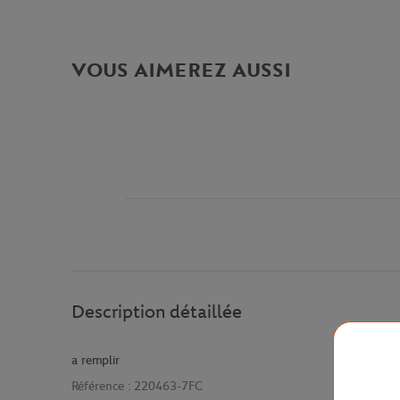
VOUS AIMEREZ AUSSI
Description détaillée
a remplir
Référence :
220463-7FC