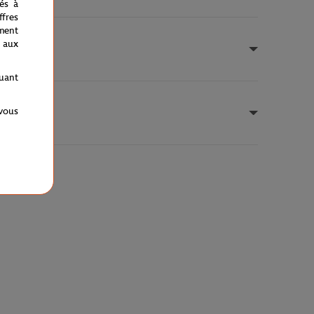
nés à
fres
ment
 aux
quant
 vous