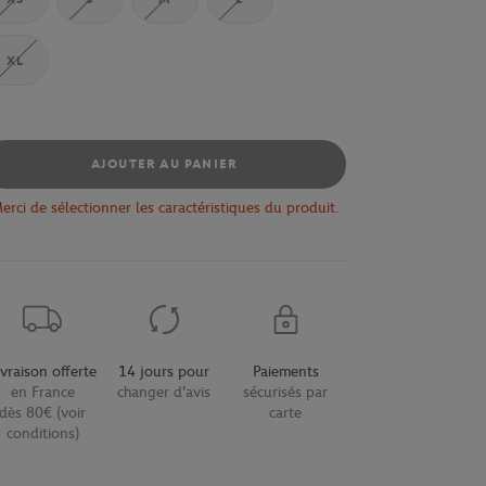
XL
AJOUTER AU PANIER
erci de sélectionner les caractéristiques du produit.
ivraison offerte
14 jours pour
Paiements
en France
changer d'avis
sécurisés par
dès 80€ (voir
carte
conditions)