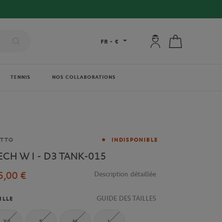
Mon compte : se co
Mon panier
FR
-
€
TENNIS
NOS COLLABORATIONS
rque
OTTO
INDISPONIBLE
ECH W I - D3 TANK-015
5,00 €
Description détaillée
GUIDE DES TAILLES
ILLE
XS
S
M
L