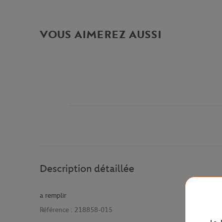
VOUS AIMEREZ AUSSI
Description détaillée
a remplir
Référence :
218858-015