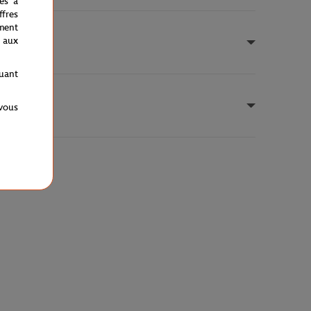
nés à
fres
ment
 aux
quant
 vous