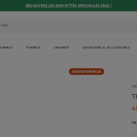
DÉCOUVREZ LES SERVIETTES OFFICIELLES 2026 !
HOMMES
FEMMES
ENFANTS
SOUVENIRS & ACCESSOIRES
INDISPONIBLE
Ma
L
T
4
TA