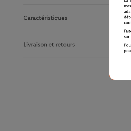
La 
mes
ada
Caractéristiques
dép
coo
Fai
sur
Livraison et retours
Pou
pou