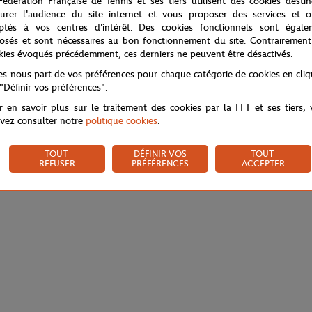
Fédération Française de Tennis et ses tiers utilisent des cookies desti
urer l'audience du site internet et vous proposer des services et of
ptés à vos centres d'intérêt. Des cookies fonctionnels sont égale
osés et sont nécessaires au bon fonctionnement du site. Contrairement
kies évoqués précédemment, ces derniers ne peuvent être désactivés.
tes-nous part de vos préférences pour chaque catégorie de cookies en cli
 "Définir vos préférences".
r en savoir plus sur le traitement des cookies par la FFT et ses tiers,
vez consulter notre
politique cookies
.
TOUT
DÉFINIR VOS
TOUT
REFUSER
PRÉFÉRENCES
ACCEPTER