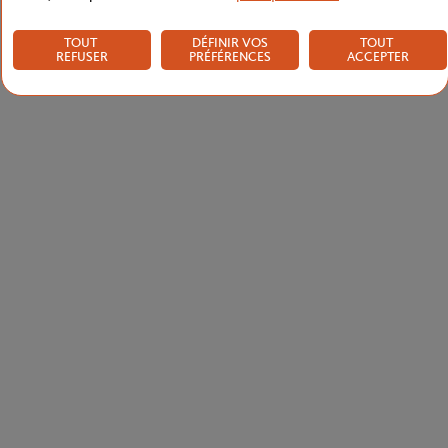
TOUT
DÉFINIR VOS
TOUT
REFUSER
PRÉFÉRENCES
ACCEPTER