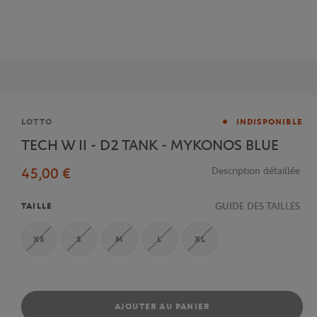
Marque
LOTTO
INDISPONIBLE
TECH W II - D2 TANK - MYKONOS BLUE
45,00 €
Description détaillée
GUIDE DES TAILLES
TAILLE
XS
S
M
L
XL
AJOUTER AU PANIER