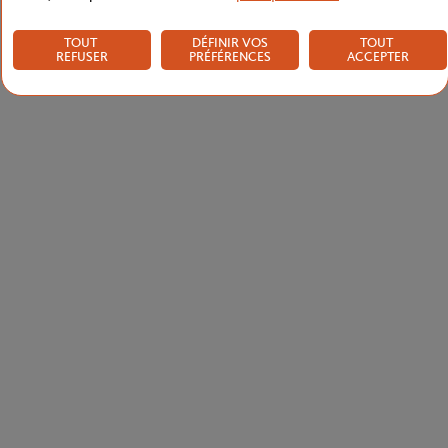
TOUT
DÉFINIR VOS
TOUT
REFUSER
PRÉFÉRENCES
ACCEPTER