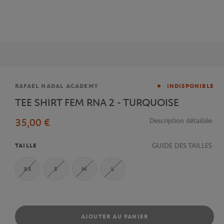
Marque
RAFAEL NADAL ACADEMY
INDISPONIBLE
TEE SHIRT FEM RNA 2 - TURQUOISE
35,00 €
Description détaillée
GUIDE DES TAILLES
TAILLE
XS
S
M
L
AJOUTER AU PANIER