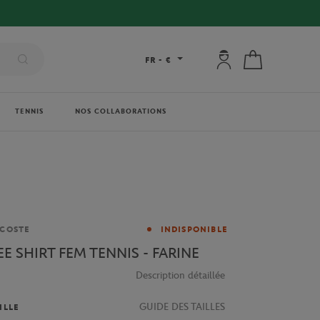
Mon compte : se co
Mon panier
FR
-
€
TENNIS
NOS COLLABORATIONS
rque
COSTE
INDISPONIBLE
EE SHIRT FEM TENNIS - FARINE
Description détaillée
GUIDE DES TAILLES
ILLE