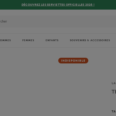
DÉCOUVREZ LES SERVIETTES OFFICIELLES 2026 !
HOMMES
FEMMES
ENFANTS
SOUVENIRS & ACCESSOIRES
INDISPONIBLE
Ma
LA
T
TA