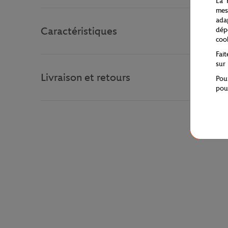
La 
mes
ada
Caractéristiques
dép
coo
Fai
sur
Livraison et retours
Pou
pou