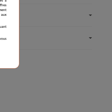
nés à
fres
ment
 aux
quant
 vous