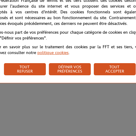
Fédération Française de Tennis et ses tiers utilisent des cookies desti
urer l'audience du site internet et vous proposer des services et of
ptés à vos centres d'intérêt. Des cookies fonctionnels sont égale
osés et sont nécessaires au bon fonctionnement du site. Contrairement
kies évoqués précédemment, ces derniers ne peuvent être désactivés.
tes-nous part de vos préférences pour chaque catégorie de cookies en cli
 "Définir vos préférences".
r en savoir plus sur le traitement des cookies par la FFT et ses tiers,
vez consulter notre
politique cookies
.
TOUT
DÉFINIR VOS
TOUT
REFUSER
PRÉFÉRENCES
ACCEPTER