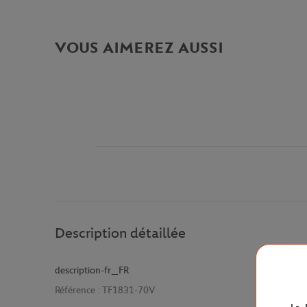
VOUS AIMEREZ AUSSI
Description détaillée
description-fr_FR
Référence :
TF1831-70V