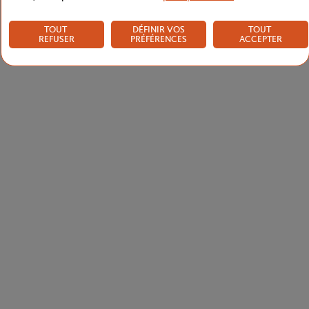
TOUT
DÉFINIR VOS
TOUT
REFUSER
PRÉFÉRENCES
ACCEPTER