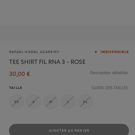
Marque
RAFAEL NADAL ACADEMY
INDISPONIBLE
TEE SHIRT FIL RNA 3 - ROSE
30,00 €
Description détaillée
GUIDE DES TAILLES
TAILLE
XS
S
M
L
XL
AJOUTER AU PANIER