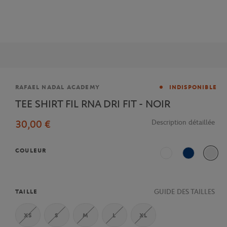
Marque
RAFAEL NADAL ACADEMY
INDISPONIBLE
TEE SHIRT FIL RNA DRI FIT - NOIR
30,00 €
Description détaillée
COULEUR
Blanc
Bleu
GUIDE DES TAILLES
TAILLE
XS
S
M
L
XL