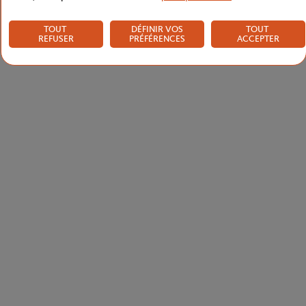
TOUT
DÉFINIR VOS
TOUT
REFUSER
PRÉFÉRENCES
ACCEPTER