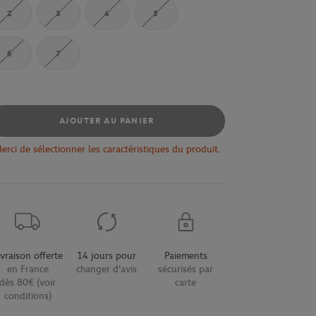
2
3
4
5
6
7
AJOUTER AU PANIER
erci de sélectionner les caractéristiques du produit.
ivraison offerte
14 jours pour
Paiements
en France
changer d'avis
sécurisés par
dès 80€ (voir
carte
conditions)