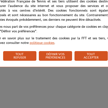
Fédération Française de Tennis et ses tiers utilisent des cookies desti
urer l'audience du site internet et vous proposer des services et of
ptés à vos centres d'intérêt. Des cookies fonctionnels sont égale
osés et sont nécessaires au bon fonctionnement du site. Contrairement
kies évoqués précédemment, ces derniers ne peuvent être désactivés.
tes-nous part de vos préférences pour chaque catégorie de cookies en cli
 "Définir vos préférences".
r en savoir plus sur le traitement des cookies par la FFT et ses tiers,
vez consulter notre
politique cookies
.
TOUT
DÉFINIR VOS
TOUT
REFUSER
PRÉFÉRENCES
ACCEPTER