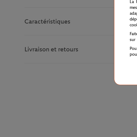
La 
mes
ada
dép
Caractéristiques
coo
Fai
sur
Livraison et retours
Pou
pou