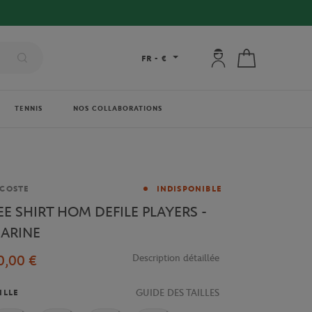
Mon compte : se co
Mon panier
FR
-
€
TENNIS
NOS COLLABORATIONS
rque
COSTE
INDISPONIBLE
EE SHIRT HOM DEFILE PLAYERS -
ARINE
0,00 €
Description détaillée
GUIDE DES TAILLES
ILLE