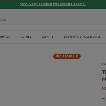
DÉCOUVREZ LES SERVIETTES OFFICIELLES 2026 !
HOMMES
FEMMES
ENFANTS
SOUVENIRS & ACCESSOIRES
INDISPONIBLE
Ma
LA
T
M
8
TA