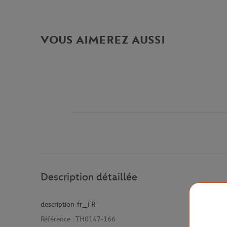
VOUS AIMEREZ AUSSI
Description détaillée
description-fr_FR
Référence :
TH0147-166