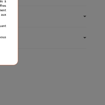
nés à
fres
ment
 aux
quant
 vous