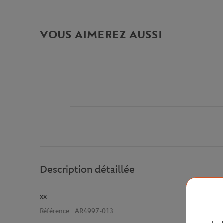
VOUS AIMEREZ AUSSI
Description détaillée
xx
Référence :
AR4997-013