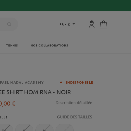
Mon compte : se co
Mon panier
FR
-
€
TENNIS
NOS COLLABORATIONS
rque
FAEL NADAL ACADEMY
INDISPONIBLE
EE SHIRT HOM RNA - NOIR
0,00 €
Description détaillée
GUIDE DES TAILLES
ILLE
XS
S
M
L