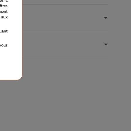
nés à
fres
ment
 aux
quant
 vous