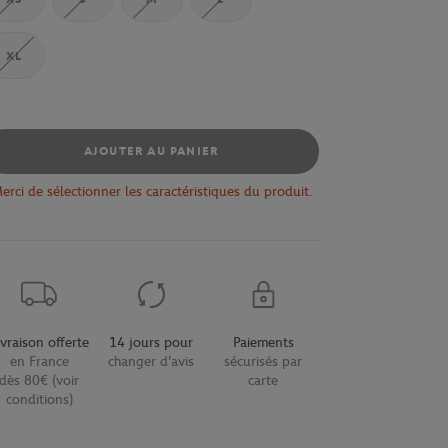
XL
AJOUTER AU PANIER
erci de sélectionner les caractéristiques du produit.
ivraison offerte
14 jours pour
Paiements
en France
changer d'avis
sécurisés par
dès 80€ (voir
carte
conditions)