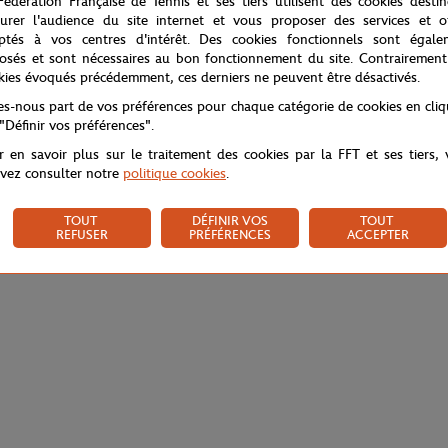
Fédération Française de Tennis et ses tiers utilisent des cookies desti
urer l'audience du site internet et vous proposer des services et of
ptés à vos centres d'intérêt. Des cookies fonctionnels sont égale
osés et sont nécessaires au bon fonctionnement du site. Contrairement
kies évoqués précédemment, ces derniers ne peuvent être désactivés.
tes-nous part de vos préférences pour chaque catégorie de cookies en cli
 "Définir vos préférences".
r en savoir plus sur le traitement des cookies par la FFT et ses tiers,
vez consulter notre
politique cookies
.
TOUT
DÉFINIR VOS
TOUT
REFUSER
PRÉFÉRENCES
ACCEPTER