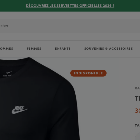
DÉCOUVREZ LES SERVIETTES OFFICIELLES 2026 !
HOMMES
FEMMES
ENFANTS
SOUVENIRS & ACCESSOIRES
INDISPONIBLE
Ma
RA
T
3
TA