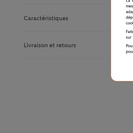
La 
mes
ada
Caractéristiques
dép
coo
Fai
sur
Livraison et retours
Pou
pou