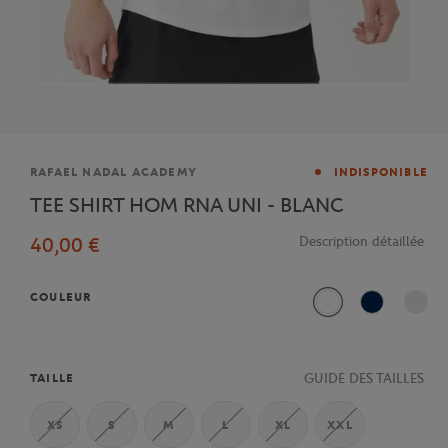
Marque
RAFAEL NADAL ACADEMY
INDISPONIBLE
TEE SHIRT HOM RNA UNI - BLANC
40,00 €
Description détaillée
COULEUR
Blanc
Marine
GUIDE DES TAILLES
TAILLE
XS
S
M
L
XL
XXL