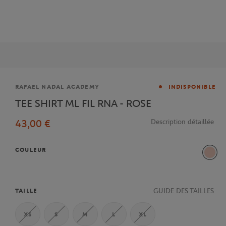
Marque
RAFAEL NADAL ACADEMY
INDISPONIBLE
TEE SHIRT ML FIL RNA - ROSE
43,00 €
Description détaillée
COULEUR
Rose
GUIDE DES TAILLES
TAILLE
XS
S
M
L
XL