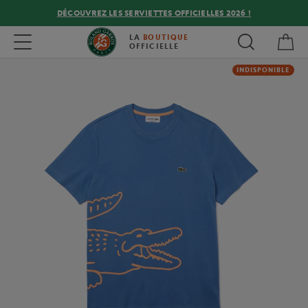
DÉCOUVREZ LES SERVIETTES OFFICIELLES 2026 !
Mon
Toggle navigation
LA
BOUTIQUE
OFFICIELLE
INDISPONIBLE