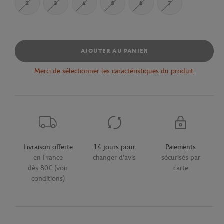
2
3
4
5
6
7
AJOUTER AU PANIER
Merci de sélectionner les caractéristiques du produit.
Livraison offerte
14 jours pour
Paiements
en France
changer d'avis
sécurisés par
dès 80€ (voir
carte
conditions)