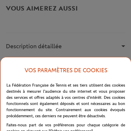
VOUS AIMEREZ AUSSI
Description détaillée
description-fr_FR
VOS PARAMÈTRES DE COOKIES
Référence :
TH0458-776
La Fédération Française de Tennis et ses tiers utilisent des cookies
destinés à mesurer l'audience du site internet et vous proposer
Caractéristiques
des services et offres adaptés à vos centres d'intérêt. Des cookies
fonctionnels sont également déposés et sont nécessaires au bon
fonctionnement du site. Contrairement aux cookies évoqués
précédemment, ces derniers ne peuvent être désactivés.
Livraison et retours
Faites-nous part de vos préférences pour chaque catégorie de