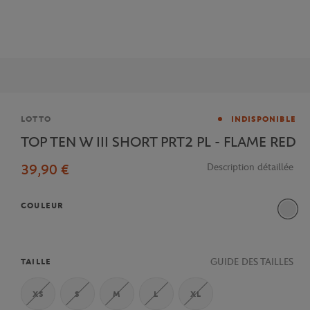
Marque
LOTTO
INDISPONIBLE
TOP TEN W III SHORT PRT2 PL - FLAME RED
39,90 €
Description détaillée
COULEUR
GUIDE DES TAILLES
TAILLE
XS
S
M
L
XL