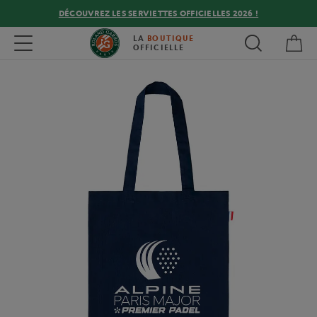
DÉCOUVREZ LES SERVIETTES OFFICIELLES 2026 !
Mon
Toggle navigation
LA
BOUTIQUE
OFFICIELLE