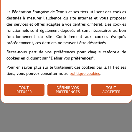
Léger mais résistant, il est idéal pour transporter vos affaires du
quotidien, vos courses ou vos accessoires de sport. Ses anses
La Fédération Française de Tennis et ses tiers utilisent des cookies
longues permettent un porté épaule confortable, tandis que sa
destinés à mesurer l'audience du site internet et vous proposer
conception en coton durable assure une longue durée de vie. Un
des services et offres adaptés à vos centres d'intérêt. Des cookies
indispensable écoresponsable pour afficher fièrement votre
fonctionnels sont également déposés et sont nécessaires au bon
passion du padel.
fonctionnement du site. Contrairement aux cookies évoqués
Référence :
FBGU0925-MAR-TU
précédemment, ces derniers ne peuvent être désactivés.
Faites-nous part de vos préférences pour chaque catégorie de
cookies en cliquant sur "Définir vos préférences".
Caractéristiques
Pour en savoir plus sur le traitement des cookies par la FFT et ses
tiers, vous pouvez consulter notre
politique cookies
.
TOUT
DÉFINIR VOS
TOUT
REFUSER
PRÉFÉRENCES
ACCEPTER
Livraison et retours