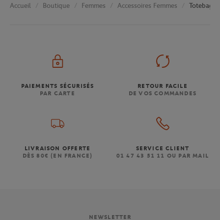
Boutique
Femmes
Accessoires Femmes
Totebag A
Accueil
PAIEMENTS SÉCURISÉS
RETOUR FACILE
PAR CARTE
DE VOS COMMANDES
LIVRAISON OFFERTE
SERVICE CLIENT
DÈS 80€ (EN FRANCE)
01 47 43 51 11 OU PAR MAIL
NEWSLETTER