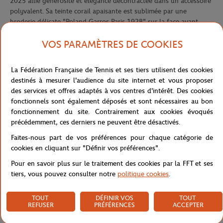
2025 allie générosité et élégance décontractée dans un accessoire
polyvalent. Sa teinte corail apaisante est sublimée par une
broderie délicate "Roland Garros Paris 1928" sur la face avant,
témoignant de l'héritage historique du tournoi, tandis que le logo
Roland Garros au dos affirme son authenticité avec discrétion.
VOS PARAMÈTRES DE COOKIES
Ses dimensions généreuses de 42x40x20 cm en font l'allié idéal
pour vos courses, journées à la plage ou même comme bagage
La Fédération Française de Tennis et ses tiers utilisent des cookies
cabine lors de vos voyages. La sangle avec rayures contrastées
destinés à mesurer l'audience du site internet et vous proposer
tissées offre un confort optimal et une touche graphique
des services et offres adaptés à vos centres d'intérêt. Des cookies
distinctive, reflétant l'esprit "Sporty Chic" de cette collection
fonctionnels sont également déposés et sont nécessaires au bon
exclusive.
fonctionnement du site. Contrairement aux cookies évoqués
précédemment, ces derniers ne peuvent être désactivés.
L'intérieur révèle une doublure imprimée logo, attestant de
l'attention portée aux finitions, même les moins visibles.
Faites-nous part de vos préférences pour chaque catégorie de
Également disponible en coloris vert et bleu, ce totebag maxi
cookies en cliquant sur "Définir vos préférences".
s'impose comme l'accessoire incontournable pour allier
Pour en savoir plus sur le traitement des cookies par la FFT et ses
fonctionnalité et style, tout en affichant subtilement votre passion
tiers, vous pouvez consulter notre
politique cookies
.
pour Roland Garros au quotidien.
Référence :
RBGU0225-COR-TU
TOUT
DÉFINIR VOS
TOUT
REFUSER
PRÉFÉRENCES
ACCEPTER