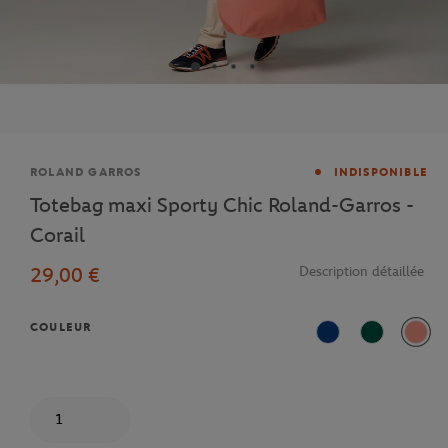
Marque
ROLAND GARROS
INDISPONIBLE
Totebag maxi Sporty Chic Roland-Garros -
Corail
29,00 €
Description détaillée
COULEUR
Bleu
Vert
Corai
Quantité