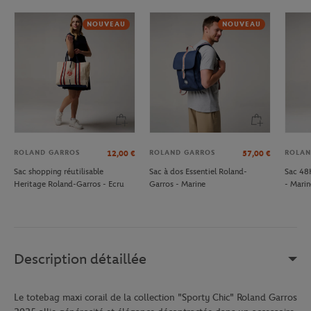
NOUVEAU
NOUVEAU
ROLAND GARROS
ROLAND GARROS
ROLAN
12,00
€
57,00
€
Sac shopping réutilisable
Sac à dos Essentiel Roland-
Sac 48
Heritage Roland-Garros - Ecru
Garros - Marine
- Marin
Description détaillée
Le totebag maxi corail de la collection "Sporty Chic" Roland Garros