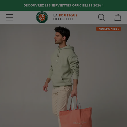
DÉCOUVREZ LES SERVIETTES OFFICIELLES 2026 !
Mon
Toggle navigation
LA
BOUTIQUE
OFFICIELLE
INDISPONIBLE