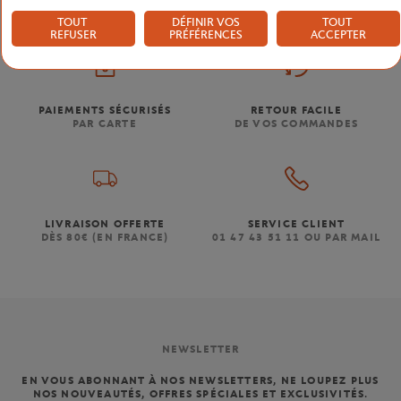
TOUT
DÉFINIR VOS
TOUT
REFUSER
PRÉFÉRENCES
ACCEPTER
PAIEMENTS SÉCURISÉS
RETOUR FACILE
PAR CARTE
DE VOS COMMANDES
LIVRAISON OFFERTE
SERVICE CLIENT
DÈS 80€ (EN FRANCE)
01 47 43 51 11 OU PAR MAIL
NEWSLETTER
EN VOUS ABONNANT À NOS NEWSLETTERS, NE LOUPEZ PLUS
NOS NOUVEAUTÉS, OFFRES SPÉCIALES ET EXCLUSIVITÉS.