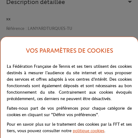
Description détaillée
xx
Référence :
LANYARDTURQUES-TU
VOS PARAMÈTRES DE COOKIES
Caractéristiques
La Fédération Française de Tennis et ses tiers utilisent des cookies
destinés à mesurer l'audience du site internet et vous proposer
des services et offres adaptés à vos centres d'intérêt. Des cookies
Livraison et retours
fonctionnels sont également déposés et sont nécessaires au bon
fonctionnement du site. Contrairement aux cookies évoqués
précédemment, ces derniers ne peuvent être désactivés.
Faites-nous part de vos préférences pour chaque catégorie de
cookies en cliquant sur "Définir vos préférences".
Pour en savoir plus sur le traitement des cookies par la FFT et ses
Boutique
Concession
TOUR DE COU RNA - TURQUO
Accueil
tiers, vous pouvez consulter notre
politique cookies
.