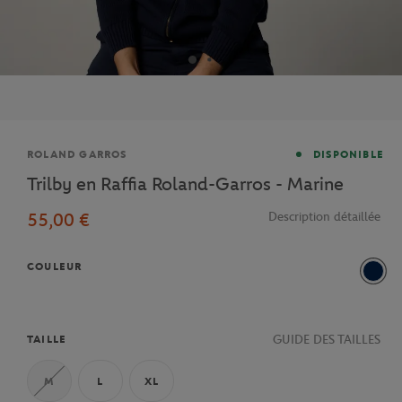
Marque
ROLAND GARROS
DISPONIBLE
Trilby en Raffia Roland-Garros - Marine
55,00 €
Description détaillée
COULEUR
Mari
GUIDE DES TAILLES
TAILLE
M
L
XL