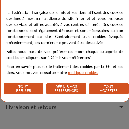
estival avec ce trilby en raphia marine Roland Garros. Fabriqué
avec soin en Italie à partir de raphia de haute qualité, ce trilby
La Fédération Française de Tennis et ses tiers utilisent des cookies
offre non seulement un look élégant, mais aussi un confort
destinés à mesurer l'audience du site internet et vous proposer
exceptionnel. Léger et respirant, il est parfait pour les journées
des services et offres adaptés à vos centres d'intérêt. Des cookies
ensoleillées où vous souhaitez rester à la fois chic et protégé du
fonctionnels sont également déposés et sont nécessaires au bon
soleil. Le logo Roland Garros, délicatement orné sur un côté,
fonctionnement du site. Contrairement aux cookies évoqués
ajoute une touche d'authenticité et de prestige à cet accessoire
précédemment, ces derniers ne peuvent être désactivés.
intemporel.
Faites-nous part de vos préférences pour chaque catégorie de
Référence :
RCPU0623-MAR
cookies en cliquant sur "Définir vos préférences".
Pour en savoir plus sur le traitement des cookies par la FFT et ses
tiers, vous pouvez consulter notre
politique cookies
.
Caractéristiques
TOUT
DÉFINIR VOS
TOUT
REFUSER
PRÉFÉRENCES
ACCEPTER
Livraison et retours