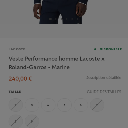
Marque
LACOSTE
DISPONIBLE
Veste Performance homme Lacoste x
Roland-Garros - Marine
240,00 €
Description détaillée
GUIDE DES TAILLES
TAILLE
2
3
4
5
6
7
8
9