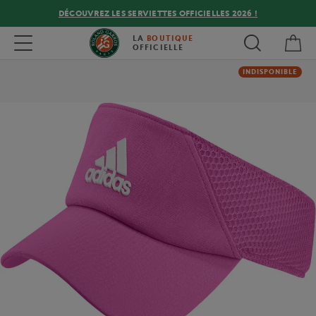
DÉCOUVREZ LES SERVIETTES OFFICIELLES 2026 !
Mon
Toggle navigation
LA
BOUTIQUE
OFFICIELLE
INDISPONIBLE