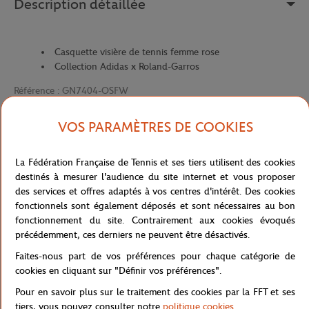
Description détaillée
Casquette visière de tennis femme rose
Collection Adidas x Roland-Garros
Référence :
GN7404-OSFW
VOS PARAMÈTRES DE COOKIES
Caractéristiques
La Fédération Française de Tennis et ses tiers utilisent des cookies
destinés à mesurer l'audience du site internet et vous proposer
des services et offres adaptés à vos centres d'intérêt. Des cookies
fonctionnels sont également déposés et sont nécessaires au bon
Livraison et retours
fonctionnement du site. Contrairement aux cookies évoqués
précédemment, ces derniers ne peuvent être désactivés.
Faites-nous part de vos préférences pour chaque catégorie de
cookies en cliquant sur "Définir vos préférences".
Pour en savoir plus sur le traitement des cookies par la FFT et ses
tiers, vous pouvez consulter notre
politique cookies
.
Boutique
Concession
Visière Adidas x Roland-Garros
Accueil