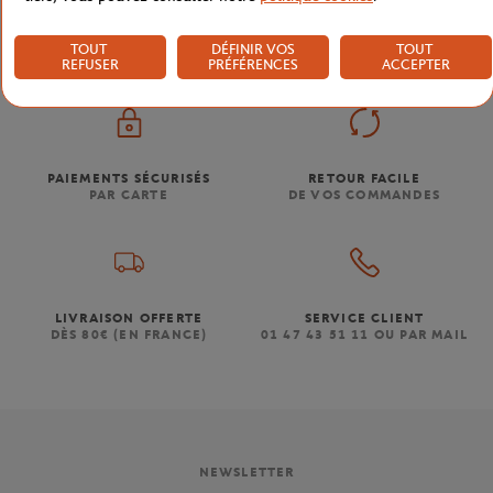
TOUT
DÉFINIR VOS
TOUT
REFUSER
PRÉFÉRENCES
ACCEPTER
PAIEMENTS SÉCURISÉS
RETOUR FACILE
PAR CARTE
DE VOS COMMANDES
LIVRAISON OFFERTE
SERVICE CLIENT
DÈS 80€ (EN FRANCE)
01 47 43 51 11 OU PAR MAIL
NEWSLETTER