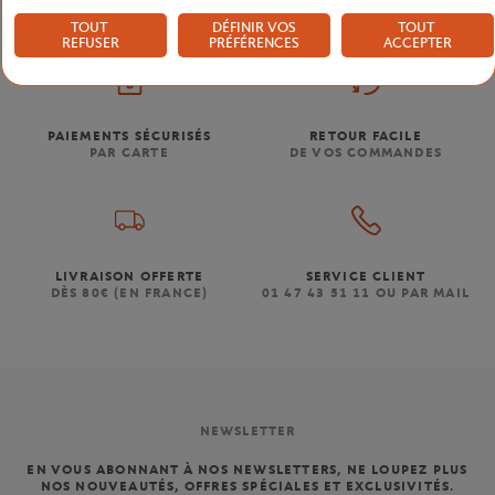
TOUT
DÉFINIR VOS
TOUT
REFUSER
PRÉFÉRENCES
ACCEPTER
PAIEMENTS SÉCURISÉS
RETOUR FACILE
PAR CARTE
DE VOS COMMANDES
LIVRAISON OFFERTE
SERVICE CLIENT
DÈS 80€ (EN FRANCE)
01 47 43 51 11 OU PAR MAIL
NEWSLETTER
EN VOUS ABONNANT À NOS NEWSLETTERS, NE LOUPEZ PLUS
NOS NOUVEAUTÉS, OFFRES SPÉCIALES ET EXCLUSIVITÉS.