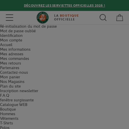
DÉCOUVREZ LES SERVIETTES OFFICIELLES 2026 !
Mon
Toggle navigation
LA
BOUTIQUE
OFFICIELLE
Ré-initialisation du mot de passe
Mot de passe oublié
Identification
Mon compte
Accueil
Mes informations
Mes adresses
Mes commandes
Mes retours
Partenaires
Contactez-nous
Mon panier
Nos Magasins
Plan du site
Inscription newsletter
F.A.Q
fenêtre surgissante
Catalogue WEB
Boutique
Hommes
Vêtements
T-Shirts
Polos