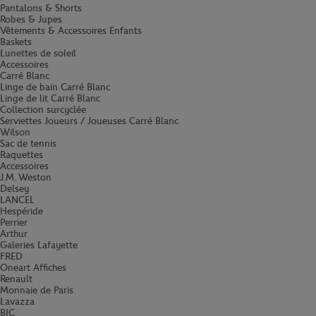
Pantalons & Shorts
Robes & Jupes
Vêtements & Accessoires Enfants
Baskets
Lunettes de soleil
Accessoires
Carré Blanc
Linge de bain Carré Blanc
Linge de lit Carré Blanc
Collection surcyclée
Serviettes Joueurs / Joueuses Carré Blanc
Wilson
Sac de tennis
Raquettes
Accessoires
J.M. Weston
Delsey
LANCEL
Hespéride
Perrier
Arthur
Galeries Lafayette
FRED
Oneart Affiches
Renault
Monnaie de Paris
Lavazza
BIC