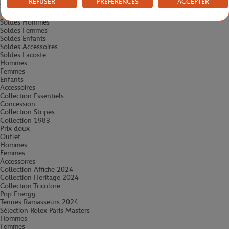
REFUSER
PRÉFÉRENCES
ACCEPTER
Soldes -40%
Soldes -30%
Soldes Hommes
Soldes Femmes
Soldes Enfants
Soldes Accessoires
Soldes Lacoste
Hommes
Femmes
Enfants
Accessoires
Collection Essentiels
Concession
Collection Stripes
Collection 1983
Prix doux
Outlet
Hommes
Femmes
Accessoires
Collection Affiche 2024
Collection Heritage 2024
Collection Tricolore
Pop Energy
Tenues Ramasseurs 2024
Sélection Rolex Paris Masters
Hommes
Femmes