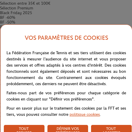
Sélection entre 35€ et 100€
Sélection Premium
Black Friday 2025
BF -60%
BF -50%
BF -40%
BF -30%
BF -20%
VOS PARAMÈTRES DE COOKIES
Hommes
Femmes
Enfants
La Fédération Française de Tennis et ses tiers utilisent des cookies
Accessoires
destinés à mesurer l'audience du site internet et vous proposer
Avant-Premières
AVP -60%
des services et offres adaptés à vos centres d'intérêt. Des cookies
AVP -50%
fonctionnels sont également déposés et sont nécessaires au bon
AVP -40%
fonctionnement du site. Contrairement aux cookies évoqués
AVP -30%
AVP -20%
précédemment, ces derniers ne peuvent être désactivés.
Hommes
Faites-nous part de vos préférences pour chaque catégorie de
Femmes
Enfants
cookies en cliquant sur "Définir vos préférences".
Accessoires
Opération Tie Break
Pour en savoir plus sur le traitement des cookies par la FFT et ses
Activation en masse
tiers, vous pouvez consulter notre
politique cookies
.
Collection Affiche 2023
Soldes
Soldes -60%
TOUT
DÉFINIR VOS
TOUT
Soldes -50%